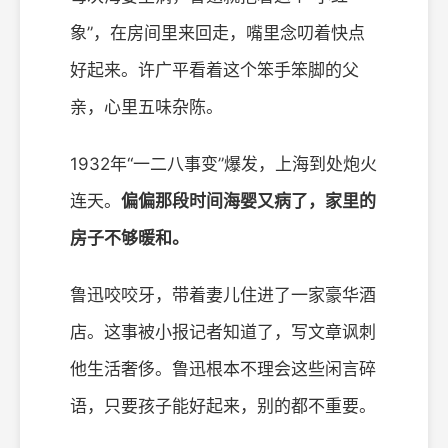
象”，在房间里来回走，嘴里念叨着快点
好起来。许广平看着这个笨手笨脚的父
亲，心里五味杂陈。
1932年“一二八事变”爆发，上海到处炮火
连天。
偏偏那段时间海婴又病了，家里的
房子不够暖和。
鲁迅咬咬牙，带着妻儿住进了一家豪华酒
店。这事被小报记者知道了，写文章讽刺
他生活奢侈。鲁迅根本不理会这些闲言碎
语，只要孩子能好起来，别的都不重要。