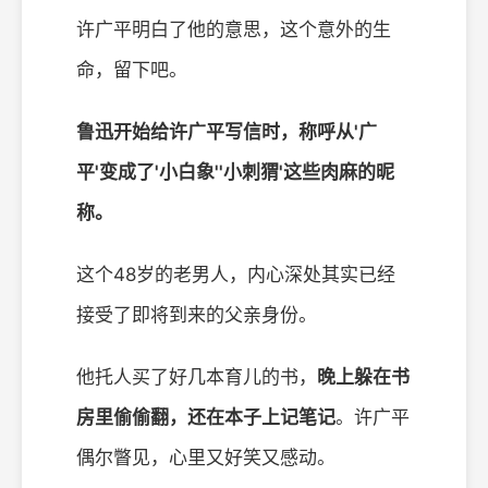
许广平明白了他的意思，这个意外的生
命，留下吧。
鲁迅开始给许广平写信时，称呼从'广
平'变成了'小白象''小刺猬'这些肉麻的昵
称。
这个48岁的老男人，内心深处其实已经
接受了即将到来的父亲身份。
他托人买了好几本育儿的书，
晚上躲在书
房里偷偷翻，还在本子上记笔记
。许广平
偶尔瞥见，心里又好笑又感动。