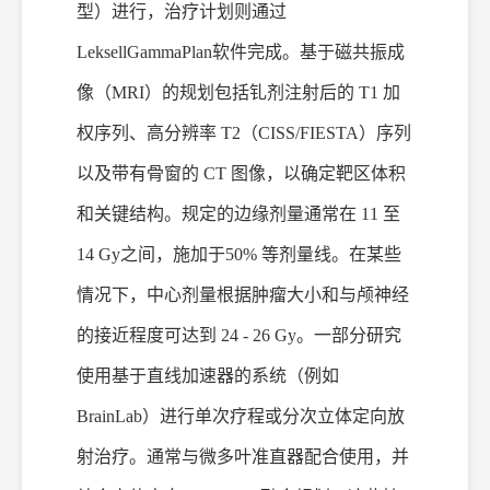
型
）进行，治疗
计
划则通过
LeksellGammaPlan
软件完成。基于磁共振成
像（
MRI）的规划包括钆剂注射后的 T1 加
权序列、高分辨率 T2（CISS/FIESTA）序列
以及带有骨窗的 CT 图像，以确定靶区体积
和关键结构。规定的边缘剂量通常在 11 至
14
Gy
之间，施加于
50% 等剂量线。在某些
情况下，中心剂量根据肿瘤大小和与颅神经
的接近程度可达到 24 - 26
Gy
。
一部分研究
使用基于直线加速器的系统（例如
BrainLab）进行单次疗程或分次立体定向放
射治疗。通常与微多叶准直器配合使用，并