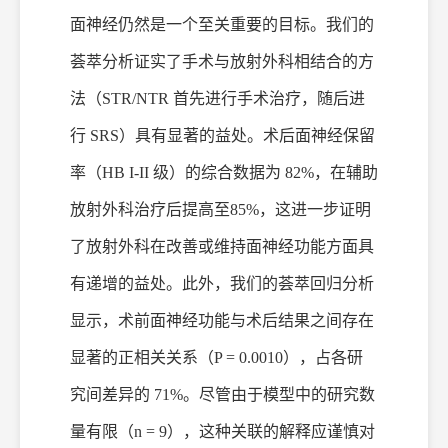
面神经仍然是一个至关重要的目标。我们的
荟萃分析证实了手术与放射
外科
相结合的方
法（
STR/NTR 首先进行手术治疗，随后进
行 SRS）具有显著的益处。术后面神经保留
率（HB I-II 级）的综合数据为 82%，在辅助
放射
外科治疗
后提高至
85%，这进一步证明
了放射
外科
在改善或维持面神经功能方面具
有递增的益处。此外，我们的荟萃回归分析
显示，术前面神经功能与术后结果之间存在
显著的正相关关系（
P = 0.0010），占各研
究间差异的 71%。尽管由于模型中的研究数
量有限（n = 9），这种关联的解释应谨慎对