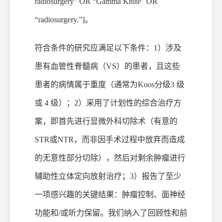
radiosurgery” OR “Gamma Knife” OR
“radiosurgery.”]
。
符合条件的研究应满足以下条件：
1）涉及
患有血管性脊髓病（VS）的患者，且这些
患者的病情属于重度（通常为
Koos
分级
3 级
或 4 级）；2）采用了计划性的综合治疗方
案，即首先进行显微外科切除术（有意的
STR
或
NTR
，而非因手术过程中放弃而造成
的无意性部分切除），然后对剩余肿瘤进行
辅助性立体定向放射治疗；
3）报告了至少
一项感兴趣的关键结果：肿瘤控制、面神经
功能和/或听力保留。我们纳入了回顾性和前