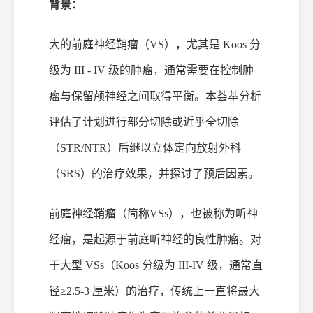
背景：
大的前庭神经鞘瘤（
VS），尤其是 Koos 分
级为 III - IV 级的肿瘤，通常需要在控制肿
瘤与保留颅神经之间取得平衡。本荟萃分析
评估了计划进行部分切除或近乎全切除
（STR/NTR）后继以立体定向放射外科
（SRS）的治疗效果，并探讨了预后因素。
前庭神经鞘瘤（简称
VSs），也被称为听神
经瘤，是起源于前庭听神经的良性肿瘤。对
于大型 VSs（Koos 分级为 III-IV 级，通常直
径≥2.5-3 厘米）的治疗，传统上一直将最大