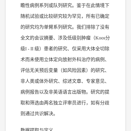
瞻性病例系列或队列研究。鉴于在此情境下
随机试验或比较研究较为罕见，所有已确定
的研究均为单臂系列研究。我们排除了没有
全文的会议摘要、涉及低级别肿瘤（
Koos
分
级
I - II 级）患者的研究、仅采用
大体
全切除
术而未使用立体定向放射
外科
治疗的病例、
评估无关预后变量（如风险因素）的研究、
非人类或体外研究、综述文章、专家意见、
病例报告以及非英语语言出版物。研究的提
取和筛选由两名独立评审员进行，如有分歧
则通过共识解决。
数据提取与定义