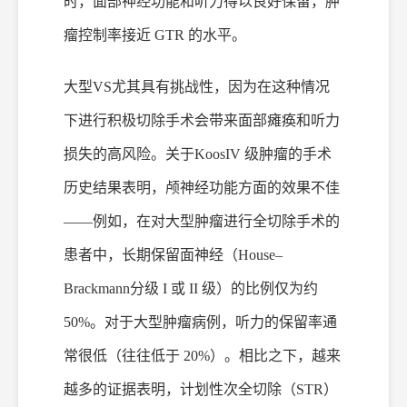
时，面部神经功能和听力得以良好保留，肿
瘤控制率接近 GTR 的水平。
大型
VS
尤其具有挑战性，因为在这种情况
下进行积极切除手术会带来面部瘫痪和听力
损失的高风险。关于
Koos
IV
级
肿瘤的手术
历史结果表明，颅神经功能方面的效果不佳
——例如，在对大型肿瘤进行全切除手术的
患者中，长期保留面神经（House–
Brackmann分级 I 或 II 级）的比例仅为约
50%。对于大型肿瘤病例，听力的保留率通
常很低（往往低于 20%）。相比之下，越来
越多的证据表明，计划性次全切除（STR）