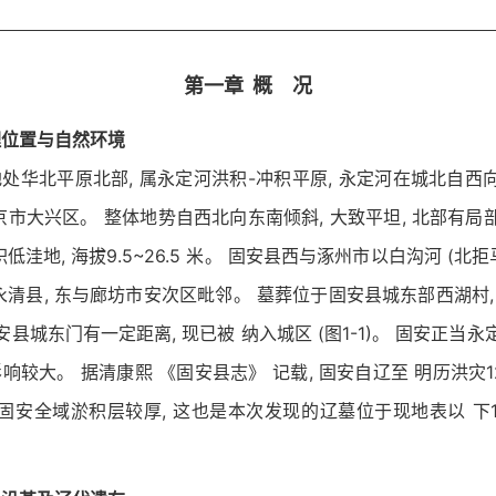
第一章 概 况
理位置与自然环境
处华北平原北部, 属永定河洪积-冲积平原, 永定河在城北自西向
京市大兴区。 整体地势自西北向东南倾斜, 大致平坦, 北部有局部
低洼地, 海拔9.5~26.5 米。 固安县西与涿州市以白沟河 (北拒马
永清县, 东与廊坊市安次区毗邻。 墓葬位于固安县城东部西湖村, 
安县城东门有一定距离, 现已被 纳入城区 (图1-1)。 固安正当永
响较大。 据清康熙 《固安县志》 记载, 固安自辽至 明历洪灾1
 固安全域淤积层较厚, 这也是本次发现的辽墓位于现地表以 下