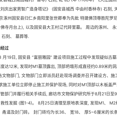
庆出家男智广造身塔记》 (固安县城西 中由村香林寺) 石刻, 天庆
燕京涿州固安县归仁乡南阳里张世卿奉为先妣 特建佛顶尊胜陀罗尼
佛寺月台上), 以及固安县大王村辽代砖室墓。 周边的涿州、 
 石刻、 墓葬等.
掘经过
 年8 月19日, 固安县 “富丽雅园” 建设项目施工过程中发现疑似
度达12米, 发现时M1墓顶露出, 顶部坍塌形成直径约0.89米的
告文物部门, 文物部门立即派员赶赴现场调查并召开建设方、施
要求施工单位立即停止施工并保护现场, 同时对M1顶部以木板盖
管部门并履行相关手续后, 廊坊市文物保护研究所于8月21日至9
性发掘 (图1-4)。 8月25日清理至原地表深度, 发现M1、 M2
 甬道及封门砖。 封门砖均为长36、 宽18、 厚5~6厘米的长条