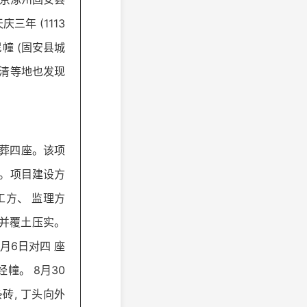
三年 (1113
幢 (固安县城
永清等地也发现
古墓葬四座。该项
洞。项目建设方
工方、 监理方
严并覆土压实。
月6日对四 座
经幢。 8月30
砖, 丁头向外