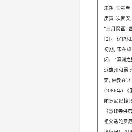
未朔, 命巫者
庚寅, 次固安
“三月癸酉, 
[2]。 辽统和
初期, 宋在
闭。 “澶渊之
近雄州和霸 
定, 佛教在
(1089年
陀罗尼经幢[5
《慧峰寺供塔记
祖父造陀罗尼经
遗行记》 (固