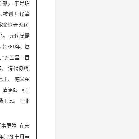
来 献。 于是诏
县被划 归辽管
宋金联合灭辽,
金。 元代属霸
1369年) 复
, “方五里二百
重修。 清代初期,
七里、 德义乡
。 清康熙 《固
 潴于此。 南北
事屏障, 在宋
年) “冬十月辛