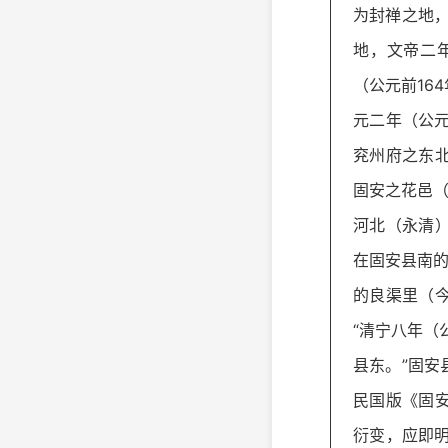
为封禅之地
地，文帝二年
（公元前16
元二年（公
兖州府之东北
固安之花邑（
河北（永清
在固安县南的
的良渠里（
“清宁八年（
县东。”固
民国版《固
衍变，应即