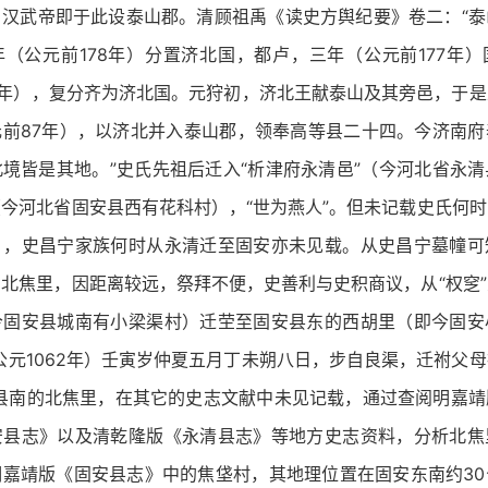
，汉武帝即于此设泰山郡。清顾祖禹《读史方舆纪要》卷二：“泰
（公元前178年）分置济北国，都卢，三年（公元前177年
4年），复分齐为济北国。元狩初，济北王献泰山及其旁邑，于
元前87年），以济北并入泰山郡，领奉高等县二十四。今济南府
境皆是其地。”史氏先祖后迁入“析津府永清邑”（今河北省永
今河北省固安县西有花科村），“世为燕人”。但未记载史氏何
），史昌宁家族何时从永清迁至固安亦未见载。从史昌宁墓幢可
北焦里，因距离较远，祭拜不便，史善利与史积商议，从“权窆
今固安县城南有小梁渠村）迁茔至固安县东的西胡里（即今固安
公元1062年）壬寅岁仲夏五月丁未朔八日，步自良渠，迁祔父
安县南的北焦里，在其它的史志文献中未见记载，通过查阅明嘉靖
安县志》以及清乾隆版《永清县志》等地方史志资料，分析北焦
明嘉靖版《固安县志》中的焦垡村，其地理位置在固安东南约30