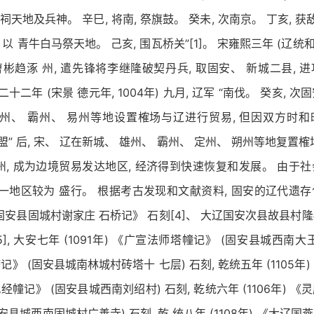
 祠天地及兵神。 辛巳, 将南, 祭旗鼓。 癸未, 次南京。 丁亥, 获
, 以 青牛白马祭天地。 己亥, 围瓦桥关”[1]。 宋雍熙三年 (辽统和四
曹彬趋涿 州, 遣先锋将李继隆破契丹兵, 取固安、 新城二县, 进
二十二年 (宋景 德元年, 1004年) 九月, 辽军 “南伐。 癸亥, 次固
雄州、 霸州、 易州等地设置榷场与辽进行贸易, 但因双方时
盟” 后, 宋、 辽在新城、 雄州、 霸州、 定州、 朔州等地复置
州, 成为边境贸易发达地区, 经济得到快速恢复和发展。 由于
这一地区较为 盛行。 根据考古发现和文献资料, 固安的辽代遗
) 《固安县固城村谢家庄 石桥记》 石刻[4]、 大辽国安次县故县村
], 大安七年 (1091年) 《广宣法师塔幢记》 (固安县城西南
》 (固安县城南林城村砖塔十 七层) 石刻, 乾统五年 (1105年
幢记》 (固安县城西南刘绍村) 石刻, 乾统六年 (1106年) 
安县城西南固城村广善寺) 石刻, 乾 统八年 (1108年) 《大辽