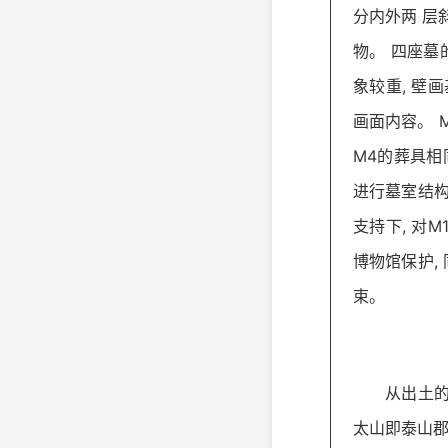
分内外两 层
物。 四座墓
象较重, 壁
画面内容。 
M4的葬具相
进行墓室结构
支持下, 对
博物馆保护,
束。
从出土的
太山即泰山郡