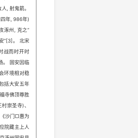
敌人, 射鬼箭。
年, 986年)
攻涿州, 克之”
安”[3]。 北宋
和时战而时开时
榷场。 固安因临
社会环境相对稳
存包括大安五年
隆福寺佛顶尊胜
大王村崇圣寺)、
) 《沙门□惠为
《灵应院藏主上人
国燕京涿州固安县