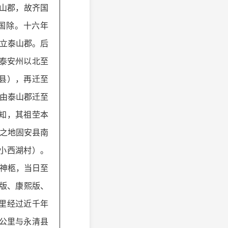
山郡，故齐国
）国除。十六年
是立泰山郡。后
泰安州以北至
清县），再迁至
时由泰山郡迁至
知，其祖茔本
”之地固安县南
小西湖村）。
母神柩，当日至
版、康熙版、
里经过近千年
公里与永清县