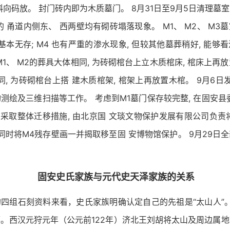
斜向码放。 封门砖内即为木质墓门。 8月31日至9月5日清理墓
的 甬道内侧东、 西两壁均有砌砖塌落现象。 M1、 M2、 M3
画基本无存; M4 也有严重的渗水现象, 但较其他墓葬稍好, 能够
M1、 M2的葬具大体相同, 为砖砌棺台上立木质棺床, 棺床上再放置
同, 为砖砌棺台上搭 建木质棺架, 棺架上再放置木棺。 9月6日发
测绘及三维扫描等工作。 考虑到M1墓门保存较完整, 在固安县
M1采取整体迁移措施, 由北京国 文琰文物保护发展有限公司负责
 同时将M4残存壁画一并揭取移至固 安博物馆保护。 9月29日
固安史氏家族与元代史天泽家族的关系
四组石刻资料来看，史氏家族明确认定自己的先祖是“太山人”。“
。西汉元狩元年（公元前122年）济北王刘胡将太山及周边属