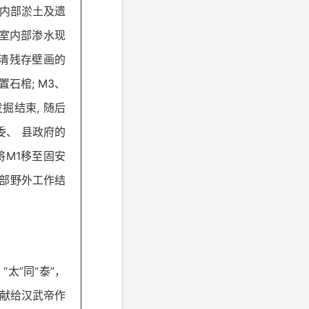
室内部淤土及遗
墓室内部渗水现
看清残存壁画的
石棺; M3、
掘结束, 随后
委、 县政府的
将M1移至固安
全部野外工作结
太”同“泰”，
地献给汉武帝作