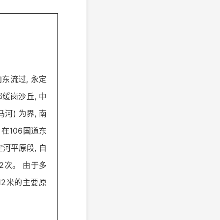
东流过, 永定
缓岗沙丘, 中
河) 为界, 南
在106国道东
定河平原段, 自
2次。 由于多
12米的主要原