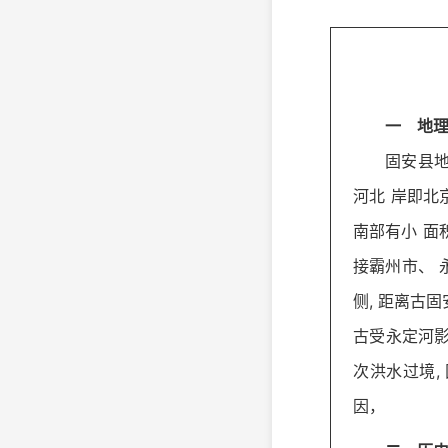
一 地
固安县地
河北 岸即北
南部有小 面积
接霸州市、 
侧, 距离古固
古受永定河影
次洪水过境,
因，