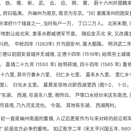
、 妫、 儒、 新、 武、 云、 应、 朔、 寰、 蔚十六州并图籍
, 府曰临潢。 升幽州为南京, 南京为东京。”[6] 隶属涿州的固安
京析津府11个辖县之一, 当时有户一万、 丁口二万人。 北宋末期, 
地割让给北宋, 隶涿水郡威德军节度。 随后金灭北 宋, 又改属
兴府。 中统四年 (1263年) 升为固安州, 属大都路。 明洪武二年 (
德以前固安县城并无城墙, 正德十四年 (1519年) 始筑夯土城墙
。 嘉靖二十九年 (1550 年) 始筑砖城, 四十四年 (1565 年) 
十六里, 其中万春乡六里、 归仁乡七里、 嘉禾乡九里、 里仁乡
里)、 归化乡五里。 墓葬发现地点即西湖里西 (图1-2、 1-3)
 “东湖、 西湖, 在县东八里, 相传白、 芦等口水经炒米店东南流,
南尽县境, 乃九河支流也。 今涸。 其地有东湖、 西湖两村。
初一直是幽州南面的重镇, 入辽后更是作为与宋对峙的前沿和军
盟” 前是双方必争的要地。 如辽乾亨二年 (宋太平兴国五年, 980