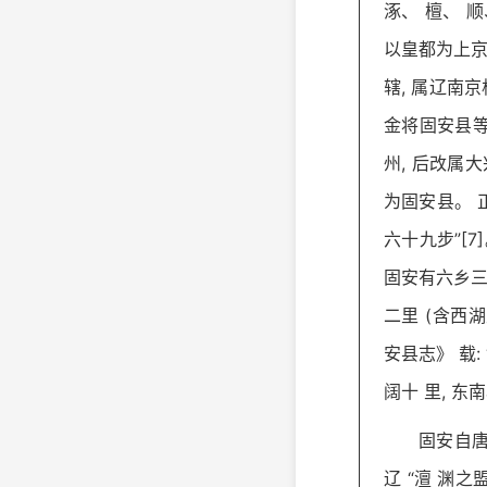
涿、 檀、 顺
以皇都为上京
辖, 属辽南
金将固安县等
州, 后改属大
为固安县。 正
六十九步”[7]
固安有六乡三
二里 (含西湖
安县志》 载:
阔十 里, 东
固安自唐
辽 “澶 渊之