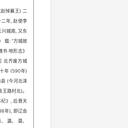
(赵悼襄王) 二
 十二年, 赵使李
长兴城南, 又东
 载: “方城故
魏书·地形志》
5] 北齐废方城
十年 (590年)
遒县 (今河北涞
城县王路村北)。
本纪》, 后晋天
8年), 即辽会
蓟、 瀛、 莫、