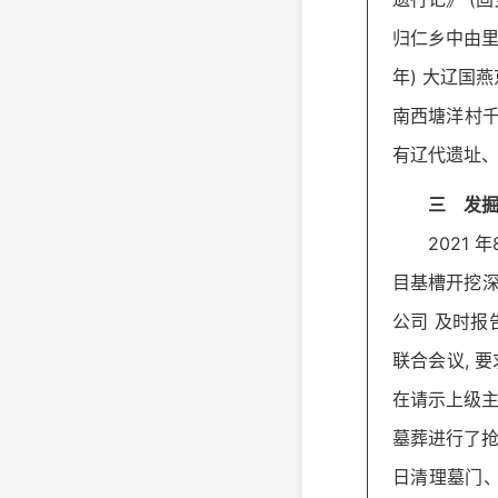
归仁乡中由里刘
年) 大辽国
南西塘洋村千
有辽代遗址、
三 发
2021
目基槽开挖深
公司 及时报
联合会议, 
在请示上级主
墓葬进行了抢救
日清理墓门、