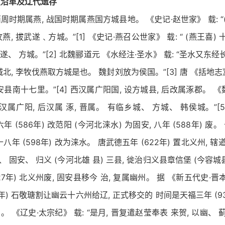
史沿革及辽代遗存
周时期属燕, 战国时期属燕国方城县地。 《史记·赵世家》 载: “
攻燕, 拔武遂﹑方城。”[1] 《史记·燕召公世家》 载: “ (燕王喜)
武遂、 方城。”[2] 北魏郦道元 《水经注·圣水》 载: “圣水又东经
北, 李牧伐燕取方城是也。 魏封刘放为侯国。”[3] 唐 《括地志》
安县南十七里。”[4] 西汉属广阳国, 设方城县, 后改属涿郡。 《
 前汉属广阳, 后汉属 涿, 晋属。 有临乡城、 方城、 韩侯城。”[
 (586年) 改范阳 (今河北涞水) 为固安, 八年 (588年) 废。 
八年 (598年) 改为涞水。 唐武德五年 (622年) 置北义州, 辖
、 固安、 归义 (今河北雄 县) 三县, 徙治归义县章信堡 (今容
27年) 北义州废, 固安县移今 治, 复属幽州。 据 《新五代史·晋
6年) 石敬瑭割让幽云十六州给辽, 正式移交的 时间是天福三年 (93
 《辽史·太宗纪》 载: “是月, 晋复遣赵莹奉表 来贺, 以幽、 