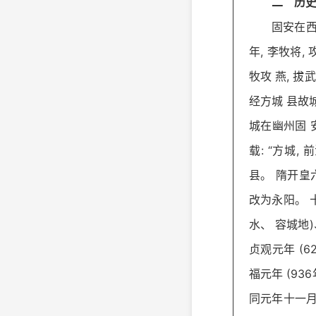
二 历
固安在西
年, 李牧将, 
牧攻 燕, 拔
经方城 县故城
城在幽州固 
载: “方城,
县。 隋开皇六年
改为永阳。 十
水、 容城地)
贞观元年 (6
福元年 (93
同元年十一月。